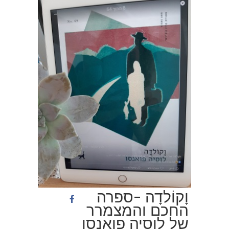
וָקוֹלדָה -ספרה
החכם והמצמרר
של לוסיה פואֶנסו