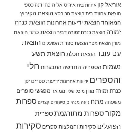
אוריאל קון
איריס אליה כהן
דנה כספי
אחוזת בית
הוצאת הקיבוץ
הוצאת אחוזת בית
הוצאת הכורסא
הוצאת כנרת
המאוחד
הוצאת ידיעות אחרונות
זמורה
הוצאת כתר
הוצאת
הוצאת כנרת זמורה דביר
הוצאת
מודן
הוצאת ספרית הפועלים
הוצאת מטר
עם עובד
הוצאת תשע
הוצאת תכלת
חלי
נשמות
הספריה החדשה
התבגרות
והספרים
ידיעות ספרים
יפן
ידיעות אחרונות
מפגשי סופרים
כנרת זמורה
מודן
ממואר
מיכל שליו
ספרות
מתח
משפחה
נועה מנהיים
סיפורים קצרים
מקור
ספרות מתורגמת
ספרית
סקירות
הפועלים
סקירות והמלצות ספרים