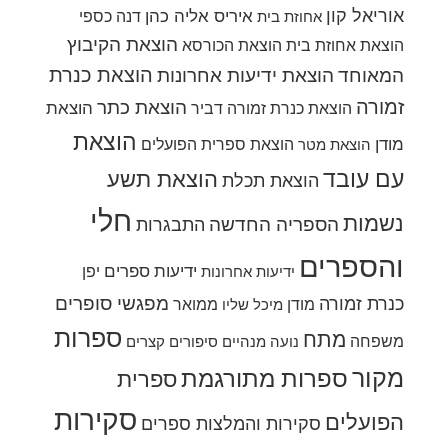
אוריאל קון
איריס אליה כהן
דנה כספי
אחוזת בית
הוצאת הקיבוץ
הוצאת אחוזת בית
הוצאת הכורסא
הוצאת כנרת
המאוחד
הוצאת ידיעות אחרונות
זמורה
הוצאת כתר
הוצאת
הוצאת כנרת זמורה דביר
הוצאת
מודן
הוצאת ספרית הפועלים
הוצאת מטר
עם עובד
הוצאת תשע
הוצאת תכלת
חלי
נשמות
הספריה החדשה
התבגרות
והספרים
ידיעות ספרים
יפן
ידיעות אחרונות
מפגשי סופרים
כנרת זמורה
מודן
ממואר
מיכל שליו
ספרות
מתח
משפחה
נועה מנהיים
סיפורים קצרים
מקור
ספרות מתורגמת
ספרית
סקירות
הפועלים
סקירות והמלצות ספרים