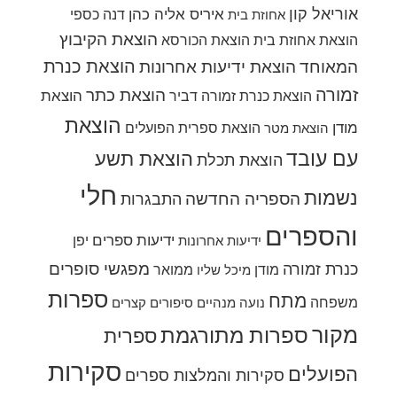
אוריאל קון
איריס אליה כהן
דנה כספי
אחוזת בית
הוצאת הקיבוץ
הוצאת אחוזת בית
הוצאת הכורסא
הוצאת כנרת
המאוחד
הוצאת ידיעות אחרונות
זמורה
הוצאת כתר
הוצאת
הוצאת כנרת זמורה דביר
הוצאת
מודן
הוצאת ספרית הפועלים
הוצאת מטר
עם עובד
הוצאת תשע
הוצאת תכלת
חלי
נשמות
הספריה החדשה
התבגרות
והספרים
ידיעות ספרים
יפן
ידיעות אחרונות
מפגשי סופרים
כנרת זמורה
מודן
ממואר
מיכל שליו
ספרות
מתח
משפחה
נועה מנהיים
סיפורים קצרים
מקור
ספרות מתורגמת
ספרית
סקירות
הפועלים
סקירות והמלצות ספרים