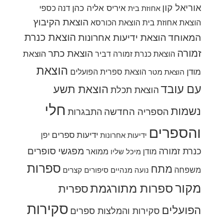
אוריאל קון
איריס אליה כהן
דנה כספי
אחוזת בית
הוצאת הקיבוץ
הוצאת אחוזת בית
הוצאת הכורסא
הוצאת כנרת
המאוחד
הוצאת ידיעות אחרונות
זמורה
הוצאת כתר
הוצאת
הוצאת כנרת זמורה דביר
הוצאת
מודן
הוצאת ספרית הפועלים
הוצאת מטר
עם עובד
הוצאת תשע
הוצאת תכלת
חלי
נשמות
הספריה החדשה
התבגרות
והספרים
ידיעות ספרים
יפן
ידיעות אחרונות
מפגשי סופרים
כנרת זמורה
מודן
ממואר
מיכל שליו
ספרות
מתח
משפחה
נועה מנהיים
סיפורים קצרים
מקור
ספרות מתורגמת
ספרית
סקירות
הפועלים
סקירות והמלצות ספרים