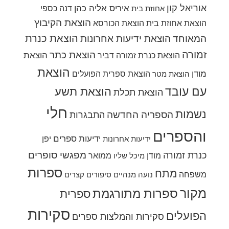
אוריאל קון
איריס אליה כהן
דנה כספי
אחוזת בית
הוצאת הקיבוץ
הוצאת אחוזת בית
הוצאת הכורסא
הוצאת כנרת
המאוחד
הוצאת ידיעות אחרונות
זמורה
הוצאת כתר
הוצאת
הוצאת כנרת זמורה דביר
הוצאת
מודן
הוצאת ספרית הפועלים
הוצאת מטר
עם עובד
הוצאת תשע
הוצאת תכלת
חלי
נשמות
הספריה החדשה
התבגרות
והספרים
ידיעות ספרים
יפן
ידיעות אחרונות
מפגשי סופרים
כנרת זמורה
מודן
ממואר
מיכל שליו
ספרות
מתח
משפחה
נועה מנהיים
סיפורים קצרים
מקור
ספרות מתורגמת
ספרית
סקירות
הפועלים
סקירות והמלצות ספרים