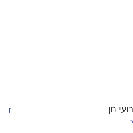
עי חן
ר