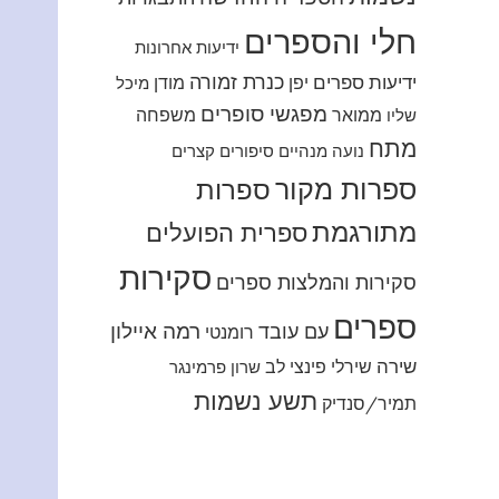
חלי והספרים
ידיעות אחרונות
כנרת זמורה
ידיעות ספרים
יפן
מודן
מיכל
מפגשי סופרים
ממואר
משפחה
שליו
מתח
נועה מנהיים
סיפורים קצרים
ספרות מקור
ספרות
מתורגמת
ספרית הפועלים
סקירות
סקירות והמלצות ספרים
ספרים
רמה איילון
עם עובד
רומנטי
שירה
שירלי פינצי לב
שרון פרמינגר
תשע נשמות
תמיר/סנדיק