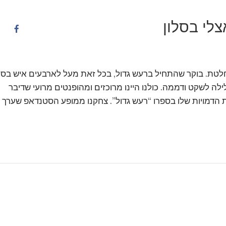
צלי בסלון
חלטת. בוקר שהתחיל ברעש גדול, בכל זאת מעל לארבעים איש בסל
ה לשקט ודממה. כולנו היינו מרוכזים ומהופנטים מרועי שדיבר
 דקות. ממש כמו אחת הדמויות שלו בספרו “רעש גדול”. צחקנו ממופע הסטנדאפ שערך ל