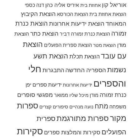
אוריאל קון
איריס אליה כהן
דנה כספי
אחוזת בית
הוצאת הקיבוץ
הוצאת אחוזת בית
הוצאת הכורסא
הוצאת כנרת
המאוחד
הוצאת ידיעות אחרונות
זמורה
הוצאת כתר
הוצאת
הוצאת כנרת זמורה דביר
הוצאת
מודן
הוצאת ספרית הפועלים
הוצאת מטר
עם עובד
הוצאת תשע
הוצאת תכלת
חלי
נשמות
הספריה החדשה
התבגרות
והספרים
ידיעות ספרים
יפן
ידיעות אחרונות
מפגשי סופרים
כנרת זמורה
מודן
ממואר
מיכל שליו
ספרות
מתח
משפחה
נועה מנהיים
סיפורים קצרים
מקור
ספרות מתורגמת
ספרית
סקירות
הפועלים
סקירות והמלצות ספרים