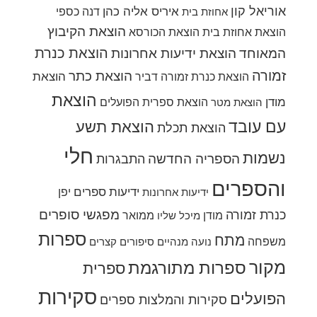
אוריאל קון
איריס אליה כהן
דנה כספי
אחוזת בית
הוצאת הקיבוץ
הוצאת אחוזת בית
הוצאת הכורסא
הוצאת כנרת
המאוחד
הוצאת ידיעות אחרונות
זמורה
הוצאת כתר
הוצאת
הוצאת כנרת זמורה דביר
הוצאת
מודן
הוצאת ספרית הפועלים
הוצאת מטר
עם עובד
הוצאת תשע
הוצאת תכלת
חלי
נשמות
הספריה החדשה
התבגרות
והספרים
ידיעות ספרים
יפן
ידיעות אחרונות
מפגשי סופרים
כנרת זמורה
מודן
ממואר
מיכל שליו
ספרות
מתח
משפחה
נועה מנהיים
סיפורים קצרים
מקור
ספרות מתורגמת
ספרית
סקירות
הפועלים
סקירות והמלצות ספרים