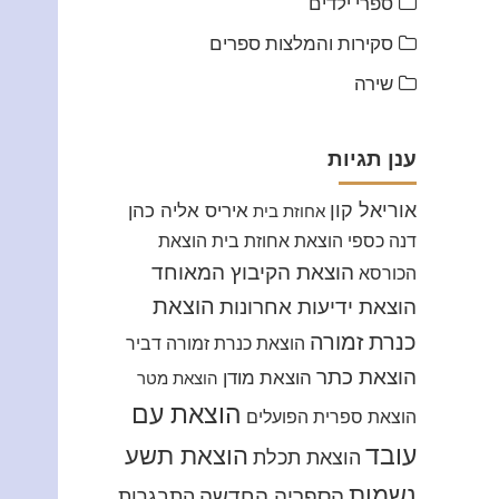
ספרי ילדים
סקירות והמלצות ספרים
שירה
ענן תגיות
אוריאל קון
איריס אליה כהן
אחוזת בית
דנה כספי
הוצאת אחוזת בית
הוצאת
הוצאת הקיבוץ המאוחד
הכורסא
הוצאת
הוצאת ידיעות אחרונות
כנרת זמורה
הוצאת כנרת זמורה דביר
הוצאת כתר
הוצאת מודן
הוצאת מטר
הוצאת עם
הוצאת ספרית הפועלים
עובד
הוצאת תשע
הוצאת תכלת
נשמות
הספריה החדשה
התבגרות