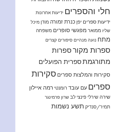
חלי והספרים
ידיעות אחרונות
כנרת זמורה
ידיעות ספרים
יפן
מודן
מיכל
מפגשי סופרים
ממואר
משפחה
שליו
מתח
נועה מנהיים
סיפורים קצרים
ספרות מקור
ספרות
מתורגמת
ספרית הפועלים
סקירות
סקירות והמלצות ספרים
ספרים
רמה איילון
עם עובד
רומנטי
שירה
שירלי פינצי לב
שרון פרמינגר
תשע נשמות
תמיר/סנדיק