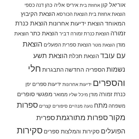
אוריאל קון
איריס אליה כהן
דנה כספי
אחוזת בית
הוצאת הקיבוץ
הוצאת אחוזת בית
הוצאת הכורסא
הוצאת כנרת
המאוחד
הוצאת ידיעות אחרונות
זמורה
הוצאת כתר
הוצאת
הוצאת כנרת זמורה דביר
הוצאת
מודן
הוצאת ספרית הפועלים
הוצאת מטר
עם עובד
הוצאת תשע
הוצאת תכלת
חלי
נשמות
הספריה החדשה
התבגרות
והספרים
ידיעות ספרים
יפן
ידיעות אחרונות
מפגשי סופרים
כנרת זמורה
מודן
ממואר
מיכל שליו
ספרות
מתח
משפחה
נועה מנהיים
סיפורים קצרים
מקור
ספרות מתורגמת
ספרית
סקירות
הפועלים
סקירות והמלצות ספרים