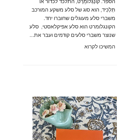
הספר. קוֹנְגְּלוֹמֵרָט, התלכד לכדור או
תַּלְכִּיד, הוא סוג של סלע משקע המורכב
משברי סלע מעוגלים שחוברו יחד.
הקונגלומרט הוא סלע אפיקלאסטי, סלע
שנוצר משברי סלעים קודמים ועבר את…
המשיכו לקרוא