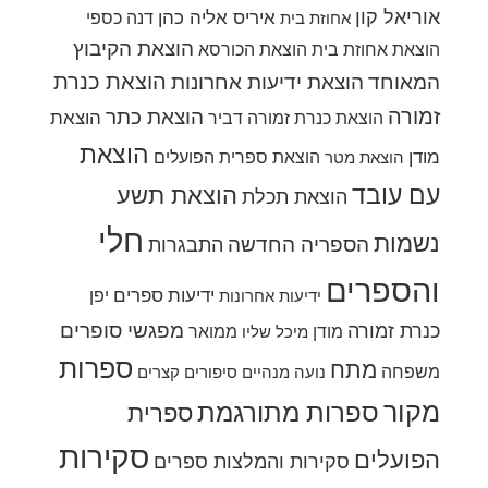
אוריאל קון
איריס אליה כהן
דנה כספי
אחוזת בית
הוצאת הקיבוץ
הוצאת אחוזת בית
הוצאת הכורסא
הוצאת כנרת
המאוחד
הוצאת ידיעות אחרונות
זמורה
הוצאת כתר
הוצאת
הוצאת כנרת זמורה דביר
הוצאת
מודן
הוצאת ספרית הפועלים
הוצאת מטר
עם עובד
הוצאת תשע
הוצאת תכלת
חלי
נשמות
הספריה החדשה
התבגרות
והספרים
ידיעות ספרים
יפן
ידיעות אחרונות
מפגשי סופרים
כנרת זמורה
מודן
ממואר
מיכל שליו
ספרות
מתח
משפחה
נועה מנהיים
סיפורים קצרים
מקור
ספרות מתורגמת
ספרית
סקירות
הפועלים
סקירות והמלצות ספרים