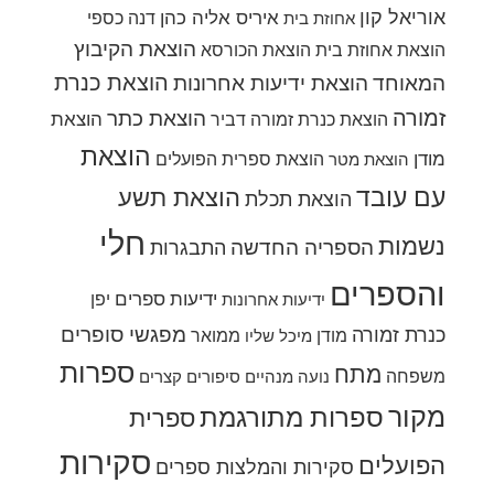
אוריאל קון
איריס אליה כהן
דנה כספי
אחוזת בית
הוצאת הקיבוץ
הוצאת אחוזת בית
הוצאת הכורסא
הוצאת כנרת
המאוחד
הוצאת ידיעות אחרונות
זמורה
הוצאת כתר
הוצאת
הוצאת כנרת זמורה דביר
הוצאת
מודן
הוצאת ספרית הפועלים
הוצאת מטר
עם עובד
הוצאת תשע
הוצאת תכלת
חלי
נשמות
הספריה החדשה
התבגרות
והספרים
ידיעות ספרים
יפן
ידיעות אחרונות
מפגשי סופרים
כנרת זמורה
מודן
ממואר
מיכל שליו
ספרות
מתח
משפחה
נועה מנהיים
סיפורים קצרים
מקור
ספרות מתורגמת
ספרית
סקירות
הפועלים
סקירות והמלצות ספרים