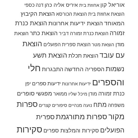
אוריאל קון
איריס אליה כהן
דנה כספי
אחוזת בית
הוצאת הקיבוץ
הוצאת אחוזת בית
הוצאת הכורסא
הוצאת כנרת
המאוחד
הוצאת ידיעות אחרונות
זמורה
הוצאת כתר
הוצאת
הוצאת כנרת זמורה דביר
הוצאת
מודן
הוצאת ספרית הפועלים
הוצאת מטר
עם עובד
הוצאת תשע
הוצאת תכלת
חלי
נשמות
הספריה החדשה
התבגרות
והספרים
ידיעות ספרים
יפן
ידיעות אחרונות
מפגשי סופרים
כנרת זמורה
מודן
ממואר
מיכל שליו
ספרות
מתח
משפחה
נועה מנהיים
סיפורים קצרים
מקור
ספרות מתורגמת
ספרית
סקירות
הפועלים
סקירות והמלצות ספרים