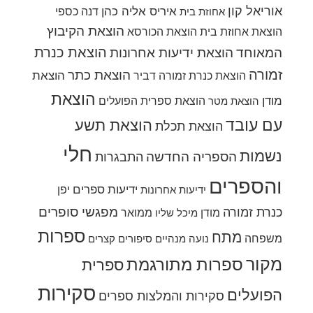
אוריאל קון
איריס אליה כהן
דנה כספי
אחוזת בית
הוצאת הקיבוץ
הוצאת אחוזת בית
הוצאת הכורסא
הוצאת כנרת
המאוחד
הוצאת ידיעות אחרונות
זמורה
הוצאת כתר
הוצאת
הוצאת כנרת זמורה דביר
הוצאת
מודן
הוצאת ספרית הפועלים
הוצאת מטר
עם עובד
הוצאת תשע
הוצאת תכלת
חלי
נשמות
הספריה החדשה
התבגרות
והספרים
ידיעות ספרים
יפן
ידיעות אחרונות
מפגשי סופרים
כנרת זמורה
מודן
ממואר
מיכל שליו
ספרות
מתח
משפחה
נועה מנהיים
סיפורים קצרים
מקור
ספרות מתורגמת
ספרית
סקירות
הפועלים
סקירות והמלצות ספרים