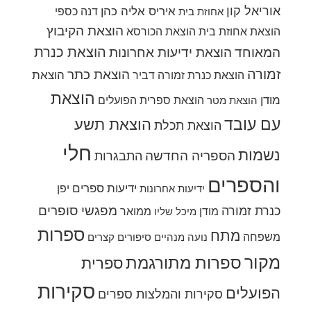
אוריאל קון
איריס אליה כהן
דנה כספי
אחוזת בית
הוצאת הקיבוץ
הוצאת אחוזת בית
הוצאת הכורסא
הוצאת כנרת
המאוחד
הוצאת ידיעות אחרונות
זמורה
הוצאת כתר
הוצאת
הוצאת כנרת זמורה דביר
הוצאת
מודן
הוצאת ספרית הפועלים
הוצאת מטר
עם עובד
הוצאת תשע
הוצאת תכלת
חלי
נשמות
הספריה החדשה
התבגרות
והספרים
ידיעות ספרים
יפן
ידיעות אחרונות
מפגשי סופרים
כנרת זמורה
מודן
ממואר
מיכל שליו
ספרות
מתח
משפחה
נועה מנהיים
סיפורים קצרים
מקור
ספרות מתורגמת
ספרית
סקירות
הפועלים
סקירות והמלצות ספרים