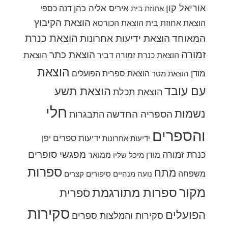
אוריאל קון
איריס אליה כהן
דנה כספי
אחוזת בית
הוצאת הקיבוץ
הוצאת אחוזת בית
הוצאת הכורסא
הוצאת כנרת
המאוחד
הוצאת ידיעות אחרונות
זמורה
הוצאת כתר
הוצאת
הוצאת כנרת זמורה דביר
הוצאת
מודן
הוצאת ספרית הפועלים
הוצאת מטר
עם עובד
הוצאת תשע
הוצאת תכלת
חלי
נשמות
הספריה החדשה
התבגרות
והספרים
ידיעות ספרים
יפן
ידיעות אחרונות
מפגשי סופרים
כנרת זמורה
מודן
ממואר
מיכל שליו
ספרות
מתח
משפחה
נועה מנהיים
סיפורים קצרים
מקור
ספרות מתורגמת
ספרית
סקירות
הפועלים
סקירות והמלצות ספרים