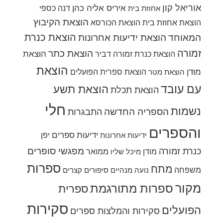
אוריאל קון
איריס אליה כהן
דנה כספי
אחוזת בית
הוצאת הקיבוץ
הוצאת אחוזת בית
הוצאת הכורסא
הוצאת כנרת
המאוחד
הוצאת ידיעות אחרונות
זמורה
הוצאת כתר
הוצאת
הוצאת כנרת זמורה דביר
הוצאת
מודן
הוצאת ספרית הפועלים
הוצאת מטר
עם עובד
הוצאת תשע
הוצאת תכלת
חלי
נשמות
הספריה החדשה
התבגרות
והספרים
ידיעות ספרים
יפן
ידיעות אחרונות
מפגשי סופרים
כנרת זמורה
מודן
ממואר
מיכל שליו
ספרות
מתח
משפחה
נועה מנהיים
סיפורים קצרים
מקור
ספרות מתורגמת
ספרית
סקירות
הפועלים
סקירות והמלצות ספרים