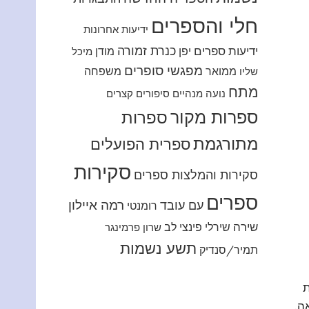
חלי והספרים
ידיעות אחרונות
כנרת זמורה
ידיעות ספרים
יפן
מודן
מיכל
מפגשי סופרים
ממואר
משפחה
שליו
מתח
נועה מנהיים
סיפורים קצרים
ספרות מקור
ספרות
מתורגמת
ספרית הפועלים
סקירות
סקירות והמלצות ספרים
ספרים
רמה איילון
עם עובד
רומנטי
שירה
שירלי פינצי לב
שרון פרמינגר
תשע נשמות
תמיר/סנדיק
ת
ה.