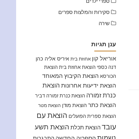
ספרי ילדים
סקירות והמלצות ספרים
שירה
ענן תגיות
אוריאל קון
איריס אליה כהן
אחוזת בית
דנה כספי
הוצאת אחוזת בית
הוצאת
הוצאת הקיבוץ המאוחד
הכורסא
הוצאת
הוצאת ידיעות אחרונות
כנרת זמורה
הוצאת כנרת זמורה דביר
הוצאת כתר
הוצאת מודן
הוצאת מטר
הוצאת עם
הוצאת ספרית הפועלים
עובד
הוצאת תשע
הוצאת תכלת
נשמות
הספריה החדשה
התבגרות