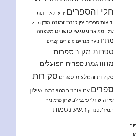
חלי והספרים
ידיעות אחרונות
כנרת זמורה
ידיעות ספרים
יפן
מודן
מיכל
מפגשי סופרים
ממואר
משפחה
שליו
מתח
נועה מנהיים
סיפורים קצרים
ספרות מקור
ספרות
מתורגמת
ספרית הפועלים
סקירות
סקירות והמלצות ספרים
ספרים
רמה איילון
עם עובד
רומנטי
שירה
שירלי פינצי לב
שרון פרמינגר
תשע נשמות
תמיר/סנדיק
ור
ר”