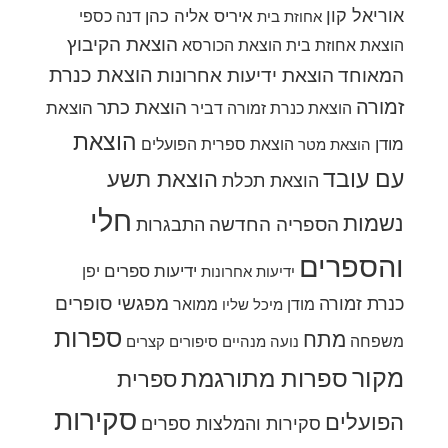
אוריאל קון
איריס אליה כהן
דנה כספי
אחוזת בית
הוצאת הקיבוץ
הוצאת אחוזת בית
הוצאת הכורסא
הוצאת כנרת
המאוחד
הוצאת ידיעות אחרונות
זמורה
הוצאת כתר
הוצאת
הוצאת כנרת זמורה דביר
הוצאת
מודן
הוצאת ספרית הפועלים
הוצאת מטר
עם עובד
הוצאת תשע
הוצאת תכלת
חלי
נשמות
הספריה החדשה
התבגרות
והספרים
ידיעות ספרים
יפן
ידיעות אחרונות
מפגשי סופרים
כנרת זמורה
מודן
ממואר
מיכל שליו
ספרות
מתח
משפחה
נועה מנהיים
סיפורים קצרים
מקור
ספרות מתורגמת
ספרית
סקירות
הפועלים
סקירות והמלצות ספרים