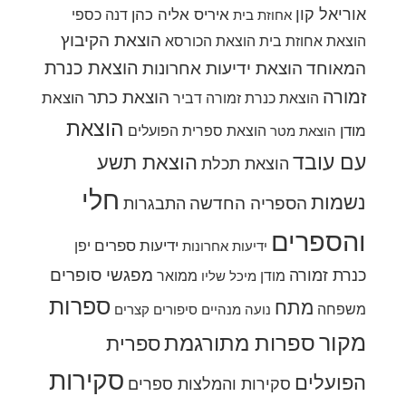
אוריאל קון
איריס אליה כהן
דנה כספי
אחוזת בית
הוצאת הקיבוץ
הוצאת אחוזת בית
הוצאת הכורסא
הוצאת כנרת
המאוחד
הוצאת ידיעות אחרונות
זמורה
הוצאת כתר
הוצאת
הוצאת כנרת זמורה דביר
הוצאת
מודן
הוצאת ספרית הפועלים
הוצאת מטר
עם עובד
הוצאת תשע
הוצאת תכלת
חלי
נשמות
הספריה החדשה
התבגרות
והספרים
ידיעות ספרים
יפן
ידיעות אחרונות
מפגשי סופרים
כנרת זמורה
מודן
ממואר
מיכל שליו
ספרות
מתח
משפחה
נועה מנהיים
סיפורים קצרים
מקור
ספרות מתורגמת
ספרית
סקירות
הפועלים
סקירות והמלצות ספרים