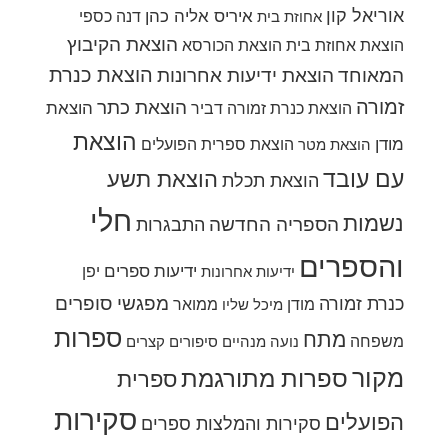
אוריאל קון
איריס אליה כהן
דנה כספי
אחוזת בית
הוצאת הקיבוץ
הוצאת אחוזת בית
הוצאת הכורסא
הוצאת כנרת
המאוחד
הוצאת ידיעות אחרונות
זמורה
הוצאת כתר
הוצאת
הוצאת כנרת זמורה דביר
הוצאת
מודן
הוצאת ספרית הפועלים
הוצאת מטר
עם עובד
הוצאת תשע
הוצאת תכלת
חלי
נשמות
הספריה החדשה
התבגרות
והספרים
ידיעות ספרים
יפן
ידיעות אחרונות
מפגשי סופרים
כנרת זמורה
מודן
ממואר
מיכל שליו
ספרות
מתח
משפחה
נועה מנהיים
סיפורים קצרים
מקור
ספרות מתורגמת
ספרית
סקירות
הפועלים
סקירות והמלצות ספרים