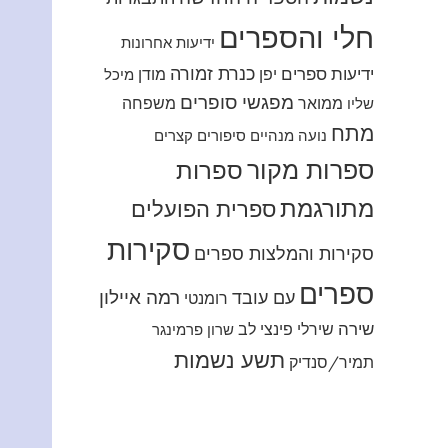
חלי והספרים
ידיעות אחרונות
כנרת זמורה
ידיעות ספרים
יפן
מודן
מיכל
מפגשי סופרים
ממואר
משפחה
שליו
מתח
נועה מנהיים
סיפורים קצרים
ספרות מקור
ספרות
מתורגמת
ספרית הפועלים
סקירות
סקירות והמלצות ספרים
ספרים
רמה איילון
עם עובד
רומנטי
שירה
שירלי פינצי לב
שרון פרמינגר
תשע נשמות
תמיר/סנדיק