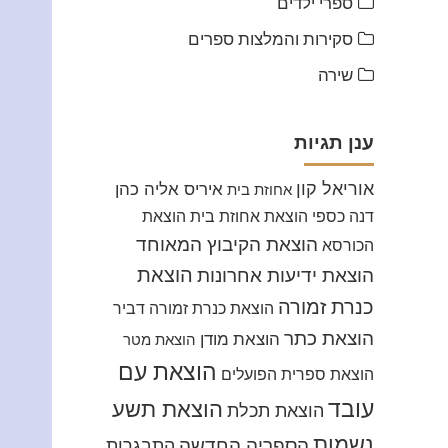
ספרי ילדים
סקירות והמלצות ספרים
שירה
ענן תגיות
אוריאל קון
איריס אליה כהן
אחוזת בית
דנה כספי
הוצאת אחוזת בית
הוצאת
הוצאת הקיבוץ המאוחד
הכורסא
הוצאת
הוצאת ידיעות אחרונות
כנרת זמורה
הוצאת כנרת זמורה דביר
הוצאת כתר
הוצאת מודן
הוצאת מטר
הוצאת עם
הוצאת ספרית הפועלים
עובד
הוצאת תשע
הוצאת תכלת
נשמות
הספריה החדשה
התבגרות