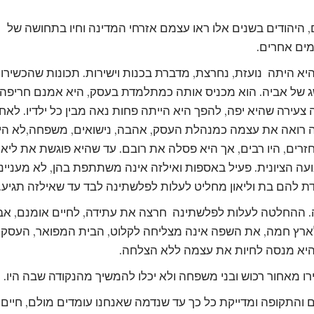
היהודים בשנים אלו ראו עצמם אזרחי המדינה וחיו בתחושה של
מים אחרים.
א היתה נועזת, נחרצת, מדברת בכנות וישירות. תכונות שהכשירו
 של אביה. הוא מכניס אותה כמתלמדת בעסק, היא אמנם חריפה
 צעירה שהיא יפה, להפך היא הייתה פחות נאה מבין כל ילדיו. לאח
 רואה את עצמה כמנהלת העסק, אהבה, נישואים, משפחה,לא היו
רים, היו רבים, אך היא פסלה את רובם. עד שהיא פוגשת את ליאון
עה הציונית. פעיל באספות ואילזה אינה משתתפת בהן, לא מעניינ
דת להם בת וליאון מחליט לעלות לפלשתינה לבד עד שאילזה תגיע.
. ההחלטה לעלות לפלשתינה חרצה את עתידה, לחיים אומנם, אב
ארץ חמה, את השפה אינה מצליחה לקלוט, הבית המפואר, העסק, 
 היא מנסה לחיות את עצמה ללא הצלחה.
רו מאחור רכוש ובני משפחה ולא יכלו להמשיך מהנקודה שבה היו.
והתקופה ומדייקת כל כך עד שנדמה שאנחנו עומדים מולם, חיים