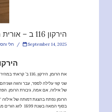
הירקון 116 ב – אורית הראל
September 14, 2025
/
חלי והס
הירקון 116 ב – אורית
את הרומן, הירקון ,116 ב’ קראתי במהירות ונהניתי מקריאתו, זה רומן קולח, עם עלילה שיש בה סודות וסתרים.
שני קווי עלילה לספר, עבר והווה ושני
של אילזה, אם אמה, גיבורת הרומן. הפר
הרומן נפתח בהצגת דמותה של אילזה “ה