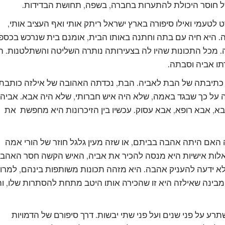
 חוסר היכולת להתערות בחברה, בשפה, תחושת הבדידות.
ט לטעמי ואילו סיפורה בארץ ישראל ריתק אותי ואף העציב אותי,
היא חיה עם בתה וחתנה באותו הבית, אומנם בית שנרכש בכספ
. מכל התכונות שהיו לה בצעירותה נותרה השליטה והשתלטנות. 
ו אביה וסבתה.
כתיבתה של הבת לאביה. הבת, נכדתה האהובה של אילזה כותבת
יה על כך שבגד באמה, שלא היה איש חברותי, שלא היה אבא. אביה
בא, אבא רופא, אבא עסוק. עכשיו בין הזיכרונות היא מחפשת את
האם היתה אהבה בביתם, או שזה מעין גלגל חוזר של הורי אמה
לות אישיות היא מנסה להכיר את אביה, האיש הקשה חסר האהבה
א ידעה להעניק אהבה. היא מזהה תכונות משותפות בינהם, למרו
מבינה שאילזה היא זו שהכירה אותו היטב מתחת להסתרות שלו, וה
יעה המשתרע על פני שנים ועל פני שתי יבשות. דרך סיפורם של הדמויות