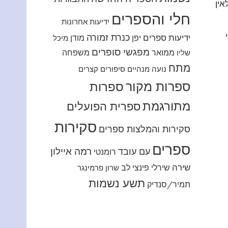
אין
חלי והספרים
ידיעות אחרונות
כנרת זמורה
ידיעות ספרים
יפן
מודן
מיכל
מפגשי סופרים
ממואר
משפחה
שליו
מתח
נועה מנהיים
סיפורים קצרים
ספרות מקור
ספרות
מתורגמת
ספרית הפועלים
סקירות
סקירות והמלצות ספרים
ספרים
רמה איילון
עם עובד
רומנטי
שירה
שירלי פינצי לב
שרון פרמינגר
תשע נשמות
תמיר/סנדיק