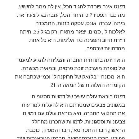
דפנט אינה פוחדת להגיד הכל, אין לה ממה לחשוש,
מה כבר תפסיד? כי היתה הכל, עזבה בגיל צעיר את
ביתה, עברה אונס, עסקה בזנות, התמכרה
לאלכוהול , סמים, יצאה מהארון רק בגיל 35, היתה
דיירת רחוב והפגינה נגד אלימות. היא כל אחת
מהדמויות שבספר.
היא היתה בתחתית החברה והצליחה להגיע למעמד
של סופרת מוערכת זוכת פרסים, ובמאית מכשרת.
היא מכונה “בלזאק של הרוקנרול” וכמי שכתבה את
הקומדיה האלוהית של המאה ה-21.
דפנט בוראת עולם עשיר של דמויות ססגוניות
במגוונים צבעים שמטרתם היא להעלות למודעות
את תחלואי החברה. היא בוראת עולם עם דמויות
צבעוניות וססגוניות. לדמויות שהכרנו מהחלק
הראשון, חברו התסריטאי, חברו המפיק, כוכבת
הפורנו, חברו הטרנסקסואל, חברתו הטראנסית ועוד,