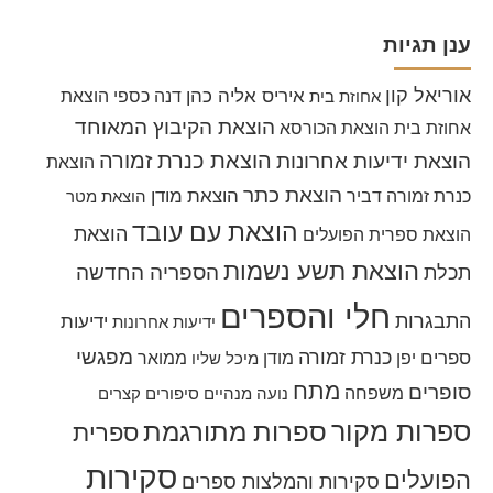
ענן תגיות
אוריאל קון
איריס אליה כהן
דנה כספי
הוצאת
אחוזת בית
הוצאת הקיבוץ המאוחד
אחוזת בית
הוצאת הכורסא
הוצאת כנרת זמורה
הוצאת ידיעות אחרונות
הוצאת
הוצאת כתר
הוצאת מודן
כנרת זמורה דביר
הוצאת מטר
הוצאת עם עובד
הוצאת
הוצאת ספרית הפועלים
הוצאת תשע נשמות
הספריה החדשה
תכלת
חלי והספרים
התבגרות
ידיעות
ידיעות אחרונות
מפגשי
כנרת זמורה
ספרים
יפן
מודן
ממואר
מיכל שליו
מתח
סופרים
משפחה
נועה מנהיים
סיפורים קצרים
ספרות מקור
ספרות מתורגמת
ספרית
סקירות
הפועלים
סקירות והמלצות ספרים