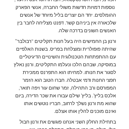
נוספות דמויות חדשות משולי החברה, אנשי הפארק
ההומלסים. יחד הם יוצרים בליל מיוחד של אנשים
שלכאורה אין ביניהם קשר. דפנט מצליחה לחבר בין
האנשים השונים בדרכה שלה.
ורנון בן החמישים היה בעל חנות תקליטים “רבולבר”
שהיתה פופולרית ומוצלחת בפריס. בשנות האלפיים
עם ההתפתחות הטכנולוגית והשינויים הדיגיטליים
במוסיקה, שבהם הלכו ונעלמו התקליטים, ורנון נאלץ
לסגור את חנותו. למחיתו הוא התפרנס ממכירת
חפצי החנות ודמי אבטלה. חברו הטוב הוא הזמר
המפורסם ורב התהילה, זמר שחום עור ויפה תואר,
אלכס בליץ’. בליץ’ שילם עבורו את שכר הדירה, ביום
שהוא מת ורנון נשלך לרחוב, חבריו נוטשים אותו
ואינם מוכנים להלין אותו אצלם.
בתחילת החלק השני אנחנו פוגשים את ורנון חבול