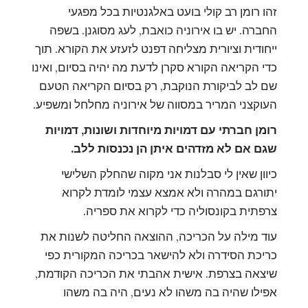
זהו רומן רב קולי בועט באלגנטיות בכל מפגעי
החברה. יש בו אירוניה כואבת, לעג מסוגנן. בשפה
ייחודית וציורית מצליחה דפנט לזעזע את הקורא. תוך
כדי הקריאה הקורא סקרן לדעת מה יהיה בסיום, ואינו
שם לב לביקורת הנוקבת, רק בסיום הקריאה הטעם
העוקצני המריר במסווה של אירוניה מחלחל ומשפיע.
רומן חברתי עם דמויות מיוחדות ושונות, דמויות
שגם אם לא מזדהים איתן הן נכנסות ללב.
כיוון שאין לי סבלנות אני מקוה שהחלק השלישי
יתורגם במהרה ולא אמצא עצמי לומדת לקרוא
צרפתית בקונסוליה כדי לקרוא את ספריה.
עוד מילה על הכריכה, ההוצאה החליטה לשנות את
כריכת הסידרה ולא להישאר בכריכה המקורית כפי
שיצאה בצרפת. אישית אהבתי את הכריכה הקודמת,
אפילו שהיה בה משהו לא נעים, היה בה משהו