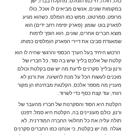
כולו, חולה, חי כמו הומלס, מתקלח בברז, ישן
במקומות שונים, אנשים מביאים לו אוכל, כולו
מרופט, סמרטוט, ממש כמו הומלס. כשהוא מגיע
לפארק בוט שומון (פארק יפיפה רחב ידים) הוא
מוצא חברים אחרים, שונים, הוא הופך לדמות
שמאגדת סביבו את דיירי הפארק הומלסים כמותו.
הרכוש היחיד בעל הערך הכספי והרגשי שהיה לו הוא
קלטת של אלכס בליץ’ שיש בה סוד. כל חבריו של
ורנון ובליץ’ סקרנים לדעת מה יש שם בקלטת וכולם
מוכנים לעשות הכל על מנת להשיגה. את ורנון לא
מעניין מה מספר אלכס, הקלטות מבחינתו הן מקור
רווחי, עוד קצת כסף כדי לשרוד.
הקלטת היא הסוד והסקרנות של חבריו מהעבר של
ורנון, כולם מעוניינים בה, הקלטת היא סמל. דפנט
תולה עליה את כל תחלואי החברה המודרנית. לא
אגלה מה יש בקלטת, כי אנחנו כמו החברים סקרנים