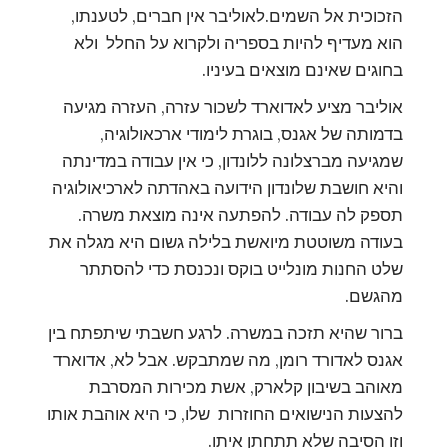
הזכוכית אל השמים.לאוליבר אין חברים, לטענתו,
הוא מעדיף להיות בספריה ולקרוא על החלל ולא
בחוגים שאינם מוצאים בעיניו.
אוליבר מציע לאדוארד לשכור עזרה, העזרה מגיעה
בדמותה של אגנס, בוגרת לימודי ארכאולוגיה,
שמגיעה מברצלונה ללונדון, כי אין עבודה במדינתה
והיא חושבת שלונדון הידועה באהדתה לארכיאולוגיה
תספק לה עבודה. להפתעה אינה מוצאת משרה.
בעודה משוטטת מיואשת בלילה גשום היא מגלה את
שלט החנות מונלייט בוקס ונכנסת כדי להסתתר
מהגשם.
ברור שהיא תזכה במשרה. לרגע חשבתי שיתפתח בין
אגנס לאדורד רומן, מה שמתבקש. אבל לא, אדוארד
מאוהב בשיבון קלארק, אשת מכירות המסרבת
להצעות הנישואים החוזרות שלו, כי היא אוהבת אותו
וזו הסיבה שלא תתחתן איתו.