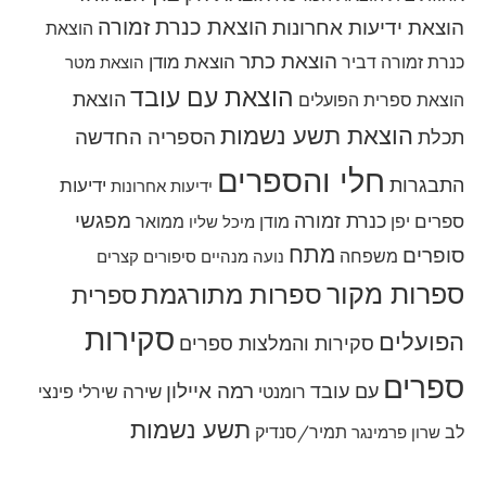
הוצאת כנרת זמורה
הוצאת ידיעות אחרונות
הוצאת
הוצאת כתר
הוצאת מודן
כנרת זמורה דביר
הוצאת מטר
הוצאת עם עובד
הוצאת
הוצאת ספרית הפועלים
הוצאת תשע נשמות
הספריה החדשה
תכלת
חלי והספרים
התבגרות
ידיעות
ידיעות אחרונות
מפגשי
כנרת זמורה
ספרים
יפן
מודן
ממואר
מיכל שליו
מתח
סופרים
משפחה
נועה מנהיים
סיפורים קצרים
ספרות מקור
ספרות מתורגמת
ספרית
סקירות
הפועלים
סקירות והמלצות ספרים
ספרים
רמה איילון
עם עובד
שירה
רומנטי
שירלי פינצי
תשע נשמות
לב
תמיר/סנדיק
שרון פרמינגר