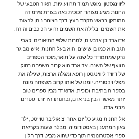
ליווינגסטון, מוגש תמיד תה ועוגיות. האור הטבעי של
החנות מגיע מצוהר זכוכית נאה בצורת פירמידה
המותקן בראש תקרת העץ. דרך הצוהר ניתן לראות
את השמים ובלילה את השמים זרועי הכוכבים והירח.
אדוארד בן ארבעים, למרות שלפי התיאורים וכאבי
הגב הוא כמו בן שישים, הוא בעל החנות, איש מבוגר
נרגן שמתמודד כל שנה על תואר,מוכר הספרים
הזועף של השנה. אדוארד הוא קרוב משפחה רחוק
של דיוויד ליווינגסטון רופא ומגלה ארצות, שגילה את
מפלי ויקטוריה. יומנו של אותו קרוב משפחה מונח
בספריה בתיבת זכוכית. אדוארד מבין ספרים טוב
יותר מאשר הבין בני אדם, ובחנותו היו יותר ספרים
מבני אדם.
אל החנות מגיע כל יום אחה”צ אוליבר טוייסט, ילד
גאון המתענין באסטורומיה ומבלה שעות בקריאת
ספרי אסטרונומיה תוך כדי שהוא מביט דרך חלון