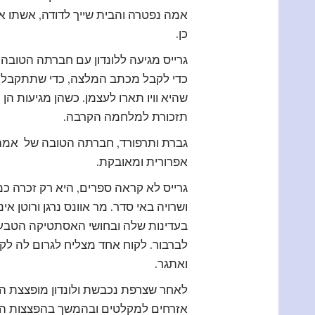
אמה נפטרה והבית שייך לדודה, אשתו א
כן.
גרייס מגיעה ללונדון עם חברתה הטובה
כדי לקבל מכתב המלצה, כדי שתתקבל לע
שהיא וויו תארו לעצמן. כשהן מגיעות הן 
תזכורת למלחמה הקרבה.
גברת ותרפורד, חברתה הטובה של אמה,
אפרורית ומאובקת.
גרייס לא קראה ספרים, היא רק זכרה כ
ושרויה באי סדר. מר אוונס נרגן ורוטן 
בעדינות שלה ובחושי האסתטיקה הטבעיי
לברבור. לקוח אחד מצליח לגרום לה לקר
ואתגר.
לאחר שצרפת נכבשת ולונדון מופצצת הי
אזרחים למקלטים ובהמשך בהפצצות הקשו