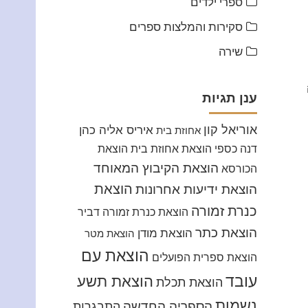
ספרי ילדים
סקירות והמלצות ספרים
שירה
ענן תגיות
אוריאל קון
איריס אליה כהן
אחוזת בית
דנה כספי
הוצאת אחוזת בית
הוצאת
הוצאת הקיבוץ המאוחד
הכורסא
הוצאת
הוצאת ידיעות אחרונות
כנרת זמורה
הוצאת כנרת זמורה דביר
הוצאת כתר
הוצאת מודן
הוצאת מטר
הוצאת עם
הוצאת ספרית הפועלים
עובד
הוצאת תשע
הוצאת תכלת
נשמות
הספריה החדשה
התבגרות