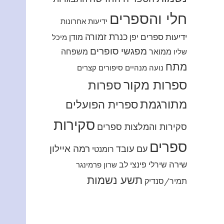
חלי והספרים
ידיעות אחרונות
כנרת זמורה
ידיעות ספרים
יפן
מודן
מיכל
מפגשי סופרים
ממואר
משפחה
שליו
מתח
נועה מנהיים
סיפורים קצרים
ספרות מקור
ספרות
מתורגמת
ספרית הפועלים
סקירות
סקירות והמלצות ספרים
ספרים
רמה איילון
עם עובד
רומנטי
שירה
שירלי פינצי לב
שרון פרמינגר
תשע נשמות
תמיר/סנדיק