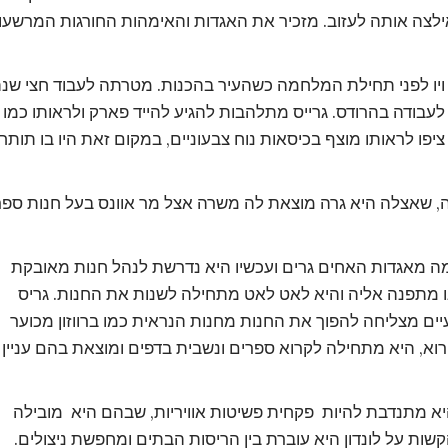
ילצה אותה לעזוב. מזכיר את האגדות והאימהות החורגות המרשעו
 ויו לפני תחילת המלחמה כשהעיר בהכנות. מטרתה לעבוד חצי שנ
בודה בהרודס. גרייס מתלהבות להגיע להייד פארק ולראותו כמו
ציפו לראותו מוצף בכיסאות נוח צבעוניים, במקום זאת היו בו תותח
 שאצלה היא גרה מוצאת לה משרה אצל מר אוונס בעל חנות ספר
מה מאגדות האחים גרים ועכשיו היא נדרשת לנהל חנות מאובקת
אינו מתפנה אליה והיא לאט לאט מתחילה לשנות את החנות. גריס
ם מצליחה להפוך את החנות מחנות הנראית כמו ברווזון מכוער
וא, היא מתחילה לקרוא ספרים ונשבית בדפים ומוצאת בהם עניין
א מתנדבת להיות פקחית פשיטות אוויריות, שבהם היא מובילה
ת על לונדון היא עוברת בין הריסות הבתים ומחפשת ניצולים.