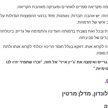
מה מקריאה ספרים לאחרים ומעניקה מאהבת הקריאה.
 הזה. יש אהבה, חברות, נאמנות, פחד ברגעי ההפצצות הגדולות על
ב אישי של הדמויות.
ית ובכל זאת נשבתי בדמותה העדינה והתמימה של גרייס, ביכולתה
ברים של סביבתה.
לקרוא אותו. דווקא בגלל חוסר הריכוז יכולתי לקרוא אותו ולתת
 סופה.
יס ואימצה את ‘ג’יין אייר’ אל חזה, “זכרו שתמיד יהיו לנו
ימיות.”
.
נדון, מדלן מרטין
ק