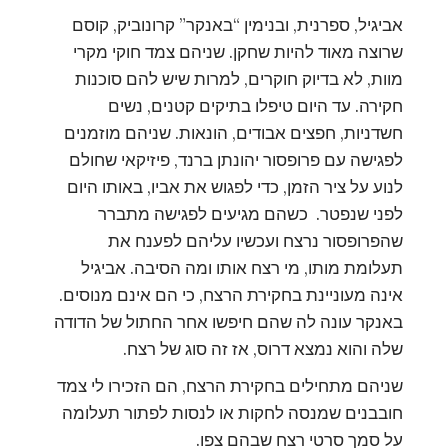
אביגיל, ספרנית, ובנימין “באנקר” קרונוביק, קוסם
שרוצה מאוד להיות שחקן. שניהם צמד חוקי מקרי
מוות, לא בדיוק חוקרים, למרות שיש להם סוכנות
חקירה. עד היום טיפלו בתיקים קטנים, נשים
חשדניות, חפצים אבודים, הונאות. שניהם מוזמנים
לפגישה עם פרופסור יהונתן ברנד, פיזיקאי שחולם
לנוע על ציר הזמן, כדי לפגוש את אביו, באותו היום
לפני שנפטר. כשהם מגיעים לפגישה מתברר
שהפרופסור נרצח ועכשיו עליהם לפענח את
תעלומת מותו, מי רצח אותו ומה הסיבה. אביגיל
אינה מעוניינת בחקירת הרצח, כי הם אינם מנוסים.
באנקר עונה לה שהם חיפשו אחר החתול של הדודה
שלה והוא נמצא דרוס, אז זה סוג של רצח.
שניהם מתחילים בחקירת הרצח, הם הזכירו לי צמד
חובבנים שמנסה לחקות או לנסות לפתור תעלומה
על סמך סרטי רצח שבהם צפו.