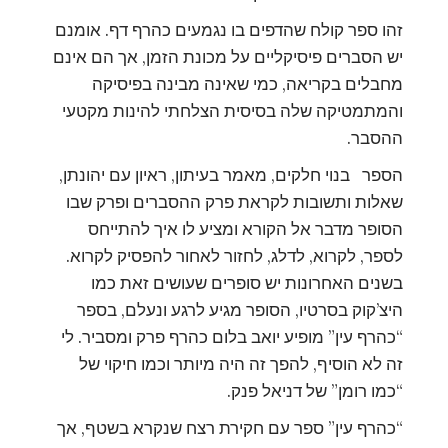
זהו ספר קולח שהדפים בו נגמעים כהרף דף. אומנם
יש הסברים פיסיקליים על מכונת הזמן, אך הם אינם
מחבלים בקריאה, כמי שאינה מבינה בפיסיקה
והמתמטיקה שלה בסיסית הצלחתי להינות מקטעי
ההסבר.
הספר בנוי חלקים, מאמר בעיתון, ראיון עם יהונתן,
שאלות ותשובות לקראת פרק ההסברים ופרק שבו
הסופר מדבר אל הקורא ומציע לו איך להתייחס
לספר, לקרוא, לדלג, לחזור לאחור להפסיק לקרוא.
בשנים האחרונות יש סופרים שעושים זאת כמו
היצ’קוק בסרטיו, הסופר מגיע לרגע ונעלם, בספר
“כהרף עין” מופיע יואב בלום כהרף פרק ומסביר. לי
זה לא הוסיף, להפך זה היה מיותר וכמו חיקוי של
“כמו רומן” של דניאל פנק.
“כהרף עין” ספר עם חקירת רצח שנקרא בשטף, אך