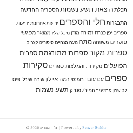
הוצאת תשע נשמות
הספריה החדשה
תכלת
חלי והספרים
התבגרות
ידיעות
ידיעות אחרונות
מפגשי
כנרת זמורה
ספרים
יפן
מודן
ממואר
מיכל שליו
מתח
סופרים
משפחה
נועה מנהיים
סיפורים קצרים
ספרות מקור
ספרות מתורגמת
ספרית
סקירות
הפועלים
סקירות והמלצות ספרים
ספרים
רמה איילון
עם עובד
שירה
רומנטי
שירלי פינצי
תשע נשמות
לב
תמיר/סנדיק
שרון פרמינגר
Beaver Builder
Powered by
|
© 2026 חלי והספרים