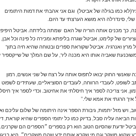
עיר(לא כמו בגילה של אביטל) וגם אני אהבתי את דמות היתומים
 שלי, סינדרלה היא מושא הערצתי עד היום.
ה, כך מכנים אותה הוריה של האם שמתה בלידתה. אביטל היפיפי
יורים של קלימט, אביטל שגרה בליפתא ומכירה כל פינה וכל אבן,
רה קטנת הקומה 155 סמ’ של מרץ ואנרגיה. אביטל שקוראת ספרים ובטוחה שהיא חיה בתוך
 ומשוכנעת שאביה אותו היא מכנה ליר, על שם המלך של שייקספיר י
אנשי החוק יבואו לתפוס אותה על רצח של שני אנשים, רמון
ב לשופט, לעובדי הרווחה, לעובדים הסוציאליים, שעתידים לשפוט
ן, אני צריכה לספר איך חיסלתי את אחיטוב. וכדי לספר איך חיסל
 איך הרגתי את אמא שלי.”
וב, ויש מזל יתמות, גיבורת הספר אינה היתומה של שלום עליכם וא
ת הביאה עליה סבל, בדיוק כמו כל יתומי הספרים שהיא קוראת, דיו
. אביטל יודעת שהסיום הטוב הוא רק בספרים ״הספרים הם שקרנים.
ע שהוא משקר וגם מי שקרא אותם ידע שהם משקרים״. היא בניגו