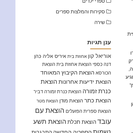
ספרי ילדים
סקירות והמלצות ספרים
שירה
ית
ענן תגיות
ו
אוריאל קון
איריס אליה כהן
אחוזת בית
ק
דנה כספי
הוצאת אחוזת בית
הוצאת
,
הוצאת הקיבוץ המאוחד
הכורסא
גיע
הוצאת
הוצאת ידיעות אחרונות
ך
כנרת זמורה
הוצאת כנרת זמורה דביר
הוצאת כתר
הוצאת מודן
הוצאת מטר
הוצאת עם
הוצאת ספרית הפועלים
עובד
הוצאת תשע
הוצאת תכלת
נשמות
הספריה החדשה
התבגרות