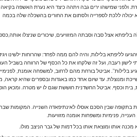
. ולפני שמישהו ירים גבה ויתהה כיצד היא נערת האשפה בקיאה
א יכולה ללכת לספרייה ולסתום את החורים בהשכלה שלה בכמה
בליפתא אצל סבה וסבתה המזוויעים, שיכורים שניצלו אותה,כספ
עו לליפתא בלילות, והיה להם ממה לפחד: שהרוחות ילשינו ויגיד
 לישון רעבה, ועל זה שלקחו את כל הכסף של הרווחה בשביל הער
ע בלילות”. אביטל בורחת מהם לרחוב, למשפחה אומנת, לפנימייה
ייכת ומנוצלת. עד שיום אחד כמו באגדות ובספרים שהיא קראה, מ
, בית וכסף. אביטל החשדנית חוששת שגם לו יש מטרה. ומכאן הופ
ת בתקופה שבין הסכם אוסלו לאינתיפאדה השנייה. המקומות שבהן
ענייה, פנימיות ומשפחות אומנה מזוויעות.
כנה אותו ומוצאת אותו בכל דמות של גבר הניצב מולו.