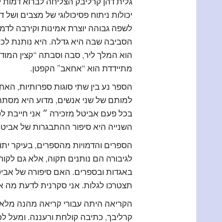
גלית דהן קרליבק הצליחה לברוא דמות 
יכולות ניתוח פסיכולוגי של מצבים ושל
לשפה גבוהה יוצרת אמינות וקירבה לדמ
הסביבה שבה היא גדלה. היא נותנת לכל ד
הוא המלך ליר, סבה וסבתה “קצין המודי
מתיידדת הוא “אחאב” הקפטן.
הספר נע בין שתי סוגות ספרותיות, ה
למותם של שני אנשים, מדוע היא מסתתר
בכל פעם אביטל מזכירה ״ אני חייבת לס
השנייה היא סיפור ההתבגרות של אביטל. 
הספרים והדמויות מהספרים, בעיקר יתו
לגיבורה הם נותנים תקוה, אלא גם לקור
באגדות ובספרים. האם סיפורה של אביטל
תצטרכו לגלות. אני סקרנית לדעת מה א
הקריאה היתה עבורי קריאה מהנה מלאת
קרליבך, כתיבה קולחת ורעננה. ומעל לכ