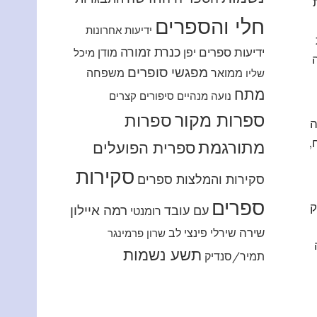
חלי והספרים
ידיעות אחרונות
כנרת זמורה
ידיעות ספרים
יפן
מודן
מיכל
מפגשי סופרים
ממואר
משפחה
שליו
מתח
נועה מנהיים
סיפורים קצרים
ספרות מקור
ספרות
ה
,
מתורגמת
ספרית הפועלים
סקירות
סקירות והמלצות ספרים
ספרים
ק
רמה איילון
עם עובד
רומנטי
שירה
שירלי פינצי לב
שרון פרמינגר
תשע נשמות
תמיר/סנדיק