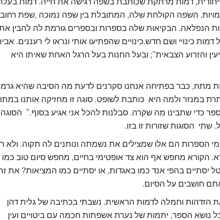
ייחודית, דמות מרתקת שכותבת בשפה רגישה את חייה. דמות בעלת
 דמויות. השפה הקולחת שלה, המתובלת בין שפה נמוכה ,שפת רחוב
ות הנפלאה. הבקיאות שלה בספרות ובספרים גורמת לה להבין את
מות כינויי ושם חדש.כינויים שהפתיעו אותי ונראו לי רעננים. אביה
עין והזרוע הצבאית”; ובעל החנות בעל הרגל האחת שאיתו היא
אחת מתח, כבר בפתיחה אנחנו סקרנים לדעת מה הסיבה שהיא גרמ
ת במנזר ולמה היא כותבת לשופט. סוגה זו מחזיקה אותנו במתח
פר כדי שתבינו מה שקרה. סבלנות להכל אני אגיע בסוף.” הסוגה
שתי הסוגות שזורות זו בזו.
מי הספרות הם אלו שמצילים את נשמתה ונותנים לה תקוה. ולא ר
א. הקורא מחפש אף הוא צד אופטימי בחיים, מחפש סיום טוב כמו
 יסתיים בהפי אנד כמו באגדות, או יסתיים כמו המציאות? את זה
תם חושבים על הסיום.
 הזדהות וחמלה לדמות הראשית. נשבתי בכתיבה של גלית דהן
ל נושא הספר, יתמות של נערת אשפתות חכמה עם ביטויים ועין