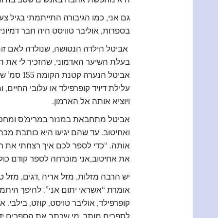
גם אני, כמו הגיבורה התייתמתי בגיל צ
בספרות, אוליבר טוויסט היה חבר דמיוני
אביטל הילדה הנטושה, שנולדה לאם זונ
בעלת השיער האדמוני, שהזכיר לי את הצ
אביטל הנע
עלילת דיויד קופרפילד או עלובי החיים,
ויוציא אותה אל הארמון.
אביטל מתחבאת במנזר במרימ’ס ומחכה ש
ואחיטוב. עד שהם יגיעו היא כותבת מכת
אותה. “כדי לספר לכם איך רצחתי את רמו
את אחיטוב,אני מוכרחה לספר קודם כול
יש הרבה מזלות, מזל אריה ,דגים, מזל ט
אומרת “אשראי יתום אני”. להיפך היתמו
קופרפילד, אוליבר טויסט, קוזט, בילבי
לספרים מותר. מי שכתב את הספרים יד