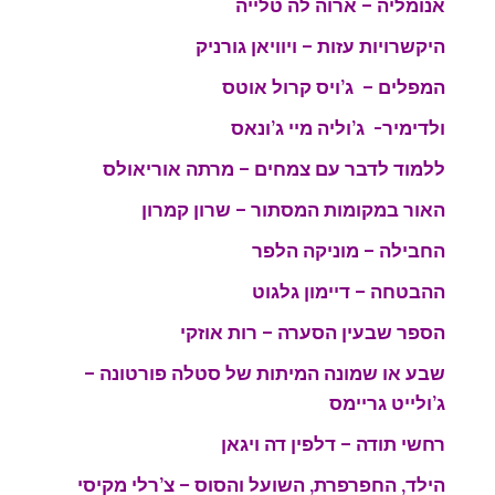
אנומליה – ארוה לה טלייה
היקשרויות עזות – ויוויאן גורניק
המפלים – ג’ויס קרול אוט
ס
ולדימיר- ג’וליה מיי ג’ונאס
ללמוד לדבר עם צמחים – מרתה אוריאולס
האור במקומות המסתור – שרון קמרון
החבילה – מוניקה הלפר
ההבטחה – דיימון גלגוט
הספר שבעין הסערה – רות אוזקי
שבע או שמונה המיתות של סטלה פורטונה –
ג’ולייט גריימס
רחשי תודה – דלפין דה ויגאן
הילד, החפרפרת, השועל והסוס – צ’רלי מקיסי