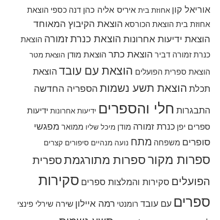
אוריאל קון
איריס אליה כהן
דנה כספי
הוצאת
אחוזת בית
הוצאת הקיבוץ המאוחד
אחוזת בית
הוצאת הכורסא
הוצאת כנרת זמורה
הוצאת ידיעות אחרונות
הוצאת
הוצאת כתר
הוצאת מודן
כנרת זמורה דביר
הוצאת מטר
הוצאת עם עובד
הוצאת
הוצאת ספרית הפועלים
הוצאת תשע נשמות
הספריה החדשה
תכלת
חלי והספרים
התבגרות
ידיעות
ידיעות אחרונות
מפגשי
כנרת זמורה
ספרים
יפן
מודן
ממואר
מיכל שליו
מתח
סופרים
משפחה
נועה מנהיים
סיפורים קצרים
ספרות מקור
ספרות מתורגמת
ספרית
סקירות
הפועלים
סקירות והמלצות ספרים
ספרים
רמה איילון
עם עובד
שירה
רומנטי
שירלי פינצי