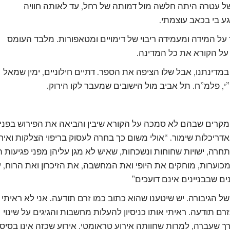
 עטרה היתה חלשה מול דמותה של רחל, עד לאותה חוויה
ע בי בכאב עוצמתי.
על המידה ומעמידה ריבוי של דימויים ומטאפורות. מלבד העומס
 על הקורא את כל המדינה.
במדינתנו, אבל שלו הציפה את הספר. דתיים חילוניים, ימין שמאל
י, פלמ”ח. תל אביב מול הישובים שמעבר לקו הירוק.
ו מקרים שבהם לא סמכה על הקורא שיבין והביאה את הפירוש בפני
ריכלות שימור. “אולי משום כך בחרה לעסוק בריפוי הצלקות ואיחו
חרה, ישויות שחוחות ונשכחות, שאיש לא מגן עליהן מפני פגיעות ה
מכוערות, מוחקים את היופי ואת המחשבה, את הזיכרון ואת הרוח, 
ים שבבניינים אינם דועכים”
ל הגיבורה. יש שיטענו שהוא כתוב כמו זרם תודעה. אני לא ראיתי
רם תודעה. ראיתי אותו כניסיון להעלות מחשבות והגיגים על שינוי
 שעברה, למרות שחוותה אירוע טראומטי. אירוע שכזה אינו בסיס