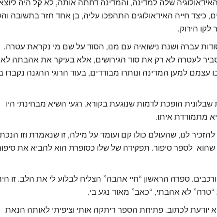
דאולוגיה שלה למדינה, והמדינה דחתה אותה, לא קל היה ליוצאי
כיצד חייה האידאולוגים התהפכו עליה, בן אחד חזר בתשובה והש
קו הירוק.
דות עברה ושנת נישואיה עם מנו, הסוד על שם מי נקראת עטרה.
סביר לעטרה לא רק את סוד הגירושים, אלא בעיקר את אהבתה לאר
עצמם למען המדינה ונותרו מבודדים, בעוד הרוגי ההגנה נקברו ב
לונית הופכת לדמות שנוגעת בקורא. רגעי השיא מבחינתי היו
יא מתמודדת איתו.
 להזכיר לנו, שהעולם כולו קם ועומד על מילה, זו שנאמרת וזו הנכת
שהוא לספר סיפור. תפקידה של שלו כסופרת הוא להביא את סיפור
רכבים. ספרה הראשון “חיי אהבה” הצליח לבלוע לי את הלב. זו הי
“טרה” לא אהבתי, “כאב” מאוד נגע בי.
א יודעת לכתוב. פתיחת הספר ריתקה אותי וציפיתי לאותה הנאת