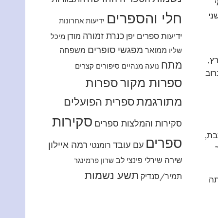
חלי והספרים
ני
ידיעות אחרונות
כנרת זמורה
ידיעות ספרים
יפן
מודן
מיכל
מפגשי סופרים
ממואר
משפחה
שליו
ץ,
מתח
נועה מנהיים
סיפורים קצרים
רוב
ספרות מקור
ספרות
מתורגמת
ספרית הפועלים
סקירות
סקירות והמלצות ספרים
בת,
ספרים
רמה איילון
עם עובד
רומנטי
שירה
שירלי פינצי לב
שרון פרמינגר
תשע נשמות
תמיר/סנדיק
תה