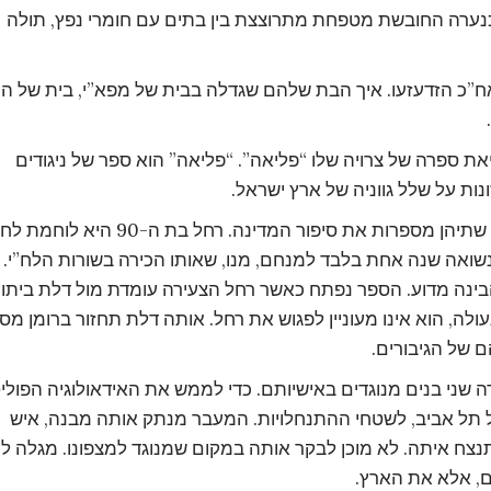
כנערה החובשת מטפחת מתרוצצת בין בתים עם חומרי נפץ, תולה
ח”כ הזדעזעו. איך הבת שלהם שגדלה בבית של מפא”י, בית של הו
את ספרה של צרויה שלו “פליאה”. “פליאה” הוא ספר של ניגודים
נות על שלל גווניה של ארץ ישראל.
שתי דמויות מרכזיות בספר, רחל ועטרה, שתיהן מספרות את סיפור המדינה. רחל בת ה-90 היא לו
ואה שנה אחת בלבד למנחם, מנו, שאותו הכירה בשורות הלח”י.
בינה מדוע. הספר נפתח כאשר רחל הצעירה עומדת מול דלת ביתו 
עולה, הוא אינו מעוניין לפגוש את רחל. אותה דלת תחזור ברומן מס
 של הגיבורים.
 שני בנים מנוגדים באישיותם. כדי לממש את האידאולוגיה הפולי
ל תל אביב, לשטחי ההתנחלויות. המעבר מנתק אותה מבנה, איש
צח איתה. לא מוכן לבקר אותה במקום שמנוגד למצפונו. מגלה ל
, אלא את הארץ.