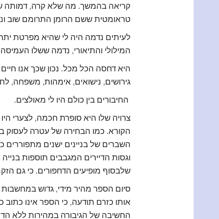
קריאה בהמשך. מה שלא קרה, דמותה של
טראומטית ששם הרומן התרומם שוב ונג
לעיתים נדמה היה לי שהיא מפרטת יתר 
המילולי והתיאורי, נדמה ששלו העמיסה
היא דחסה הכל מכל. נכון שכך אנו חיים 
גירושים, נישואים, אימהות, משפחה, לח”
החיבורים בין כולם היו לי מאולצים.
צרויה שלו היא סופרת חכמה, לצערי הי
הקורא. כמו הבחירה של עטרה לעסוק באד
השברים של בניינים ישנים מתפוררים כת
וגסות הדיירים המגבבים תוספות בנייה 
שלבסוף מופיעים הדחפורים. כי גם הזקנ
סיום הספר מהיר מידי, גדוש במחשבות ש
אותו כזרם תודעה, כי הספר אינו כתוב כז
החשיבה של הגיבורה במהירות ללא הדרך