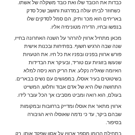
כבדות את הכובד שלו ואת כובד משקלה של אשתו.
כשחוזר לביתו עולה במדרגות וחושב שכל סדק
באריחים הוא מכר ותיק, הם סמל לסדקים שלו
בנפשו ובחיו, הדירה מטונימיה אליו.
מכאן מתחיל ארווין להרהר על השנה האחרונה בחייו,
שנה שבה הרגיש חשוף. בפתיחות ובכנות אישית
פורש ארווין בפנינו ובפניו את כל חיו. את הטעויות
שנעשו בזוגיות עם טוריד, ובעיקר את הבדידות
האיומה שאליה נקלע. את הריק הוא ניסה למלא
בשיטוטים בעיר אוסלו, במפגשים עם נשים בבארים.
התחושה שלו היא של אדם אבוד ותלוש, המשייט
בעולם, הוא רואה ומביט מסביבו אך הכל עובר לידו.
ארווין מתאר את אוסלו ומדייק ברחובות ובמקומות
שבהם ביקר, עד כי נדמה שאוסלו היא הגיבורה
בסיפור.
בתחילת הרומן מספר ארווין על אסון שפקד אותו, רק