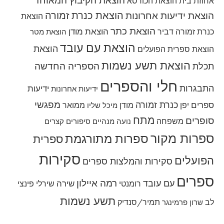
אחוזת בית
הוצאת הכורסא
הוצאת כנרת זמורה
הוצאת ידיעות אחרונות
הוצאת
הוצאת כתר
הוצאת מודן
כנרת זמורה דביר
הוצאת מטר
הוצאת עם עובד
הוצאת
הוצאת ספרית הפועלים
הוצאת תשע נשמות
הספריה החדשה
תכלת
חלי והספרים
התבגרות
ידיעות
ידיעות אחרונות
מפגשי
כנרת זמורה
ספרים
יפן
מודן
ממואר
מיכל שליו
מתח
סופרים
משפחה
נועה מנהיים
סיפורים קצרים
ספרות מקור
ספרות מתורגמת
ספרית
סקירות
הפועלים
סקירות והמלצות ספרים
ספרים
רמה איילון
עם עובד
שירה
רומנטי
שירלי פינצי
תשע נשמות
לב
תמיר/סנדיק
שרון פרמינגר