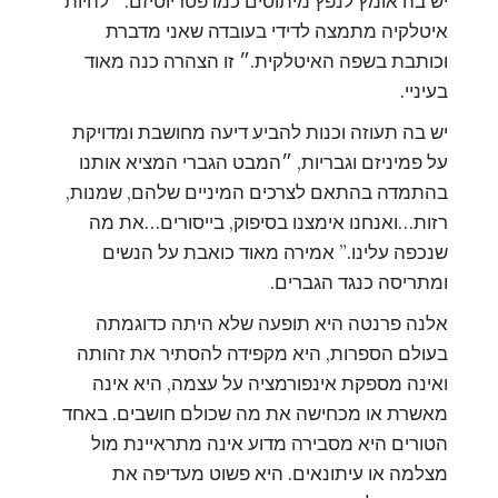
יש בה אומץ לנפץ מיתוסים כמו פטריוטיזם. ״להיות
איטלקיה מתמצה לדידי בעובדה שאני מדברת
וכותבת בשפה האיטלקית.״ זו הצהרה כנה מאוד
בעיניי.
יש בה תעוזה וכנות להביע דיעה מחושבת ומדויקת
על פמיניזם וגבריות, ״המבט הגברי המציא אותנו
בהתמדה בהתאם לצרכים המיניים שלהם, שמנות,
רזות…ואנחנו אימצנו בסיפוק, בייסורים…את מה
שנכפה עלינו.” אמירה מאוד כואבת על הנשים
ומתריסה כנגד הגברים.
אלנה פרנטה היא תופעה שלא היתה כדוגמתה
בעולם הספרות, היא מקפידה להסתיר את זהותה
ואינה מספקת אינפורמציה על עצמה, היא אינה
מאשרת או מכחישה את מה שכולם חושבים. באחד
הטורים היא מסבירה מדוע אינה מתראיינת מול
מצלמה או עיתונאים. היא פשוט מעדיפה את