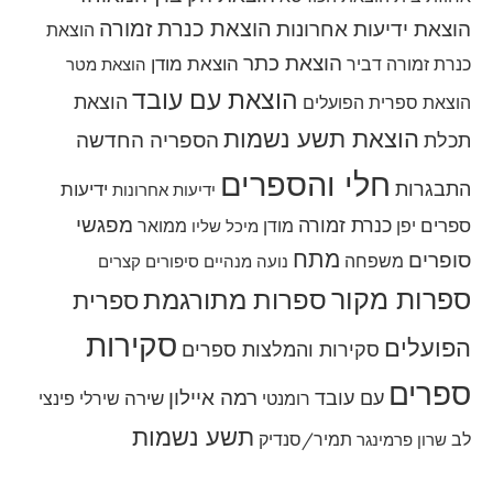
הוצאת כנרת זמורה
הוצאת ידיעות אחרונות
הוצאת
הוצאת כתר
הוצאת מודן
כנרת זמורה דביר
הוצאת מטר
הוצאת עם עובד
הוצאת
הוצאת ספרית הפועלים
הוצאת תשע נשמות
הספריה החדשה
תכלת
חלי והספרים
התבגרות
ידיעות
ידיעות אחרונות
מפגשי
כנרת זמורה
ספרים
יפן
מודן
ממואר
מיכל שליו
מתח
סופרים
משפחה
נועה מנהיים
סיפורים קצרים
ספרות מקור
ספרות מתורגמת
ספרית
סקירות
הפועלים
סקירות והמלצות ספרים
ספרים
רמה איילון
עם עובד
שירה
רומנטי
שירלי פינצי
תשע נשמות
לב
תמיר/סנדיק
שרון פרמינגר