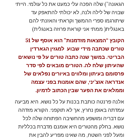
הגאונה”) שלה הפכה עלי כמעט את כל עולמי. הייתי
שבויה של לילה ולנה, לא יכולתי להתאפק עד
שיתורגמו ספרי ההמשך וקראתי והאזנתי להם
באנגלית( ממתי אני קוראת פרוזה באנגלית)
הקובץ “המצאות מזדמנות” הוא אוסף של 51
טורים שכתבה מידי שבוע למגזין הגארדין
הבריטי. במשך שנה כתבה טורים על פי נושאים
שהעיתון שלח לה. הטורים מובאים לפי סדר
פרסומם בעיתון ומלווים באיורים נפלאים של
אנדראה אוצ’יני, שהם אומנות בפני עצמה
וממלאים את הפער שבין הכתוב לדמיון.
אלנה פרנטה כותבת בכנות על כל נושא. היא מביעה
עמדתה באופן נחרץ, אך לא תוקפני. הקורא מזדהה
עם דבריה ומושפע מהחשיבה הפתוחה שלה לכל
נושא. בחלק מהטורים היא אומנם מדברת בכלליות
ומעל לפני השטח, מה שאינו מפריע להבין את