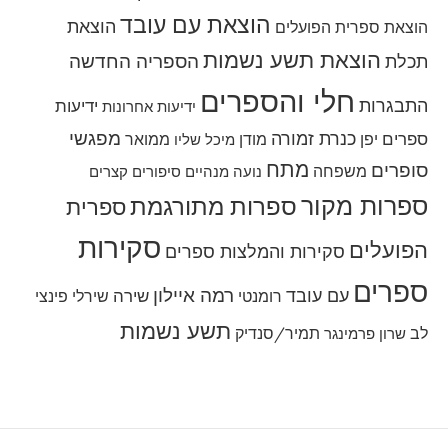
הוצאת עם עובד
הוצאת
הוצאת ספרית הפועלים
הוצאת תשע נשמות
הספריה החדשה
תכלת
חלי והספרים
התבגרות
ידיעות
ידיעות אחרונות
מפגשי
כנרת זמורה
ספרים
יפן
מודן
ממואר
מיכל שליו
מתח
סופרים
משפחה
נועה מנהיים
סיפורים קצרים
ספרות מקור
ספרות מתורגמת
ספרית
סקירות
הפועלים
סקירות והמלצות ספרים
ספרים
רמה איילון
עם עובד
שירה
רומנטי
שירלי פינצי
תשע נשמות
לב
תמיר/סנדיק
שרון פרמינגר