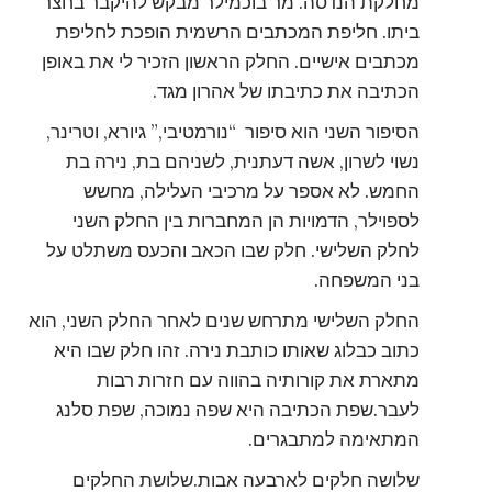
מחלקת הנדסה. מר בוכמילר מבקש להיקבר בחצר
ביתו. חליפת המכתבים הרשמית הופכת לחליפת
מכתבים אישיים. החלק הראשון הזכיר לי את באופן
הכתיבה את כתיבתו של אהרון מגד.
הסיפור השני הוא סיפור “נורמטיבי,” גיורא, וטרינר,
נשוי לשרון, אשה דעתנית, לשניהם בת, נירה בת
החמש. לא אספר על מרכיבי העלילה, מחשש
לספוילר, הדמויות הן המחברות בין החלק השני
לחלק השלישי. חלק שבו הכאב והכעס משתלט על
בני המשפחה.
החלק השלישי מתרחש שנים לאחר החלק השני, הוא
כתוב כבלוג שאותו כותבת נירה. זהו חלק שבו היא
מתארת את קורותיה בהווה עם חזרות רבות
לעבר.שפת הכתיבה היא שפה נמוכה, שפת סלנג
המתאימה למתבגרים.
שלושה חלקים לארבעה אבות.שלושת החלקים