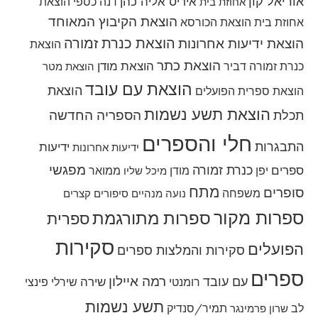
אוריאל קון
איריס אליה כהן
דנה כספי
הוצאת
אחוזת בית
הוצאת הקיבוץ המאוחד
אחוזת בית
הוצאת הכורסא
הוצאת כנרת זמורה
הוצאת ידיעות אחרונות
הוצאת
הוצאת כתר
הוצאת מודן
כנרת זמורה דביר
הוצאת מטר
הוצאת עם עובד
הוצאת
הוצאת ספרית הפועלים
הוצאת תשע נשמות
הספריה החדשה
תכלת
חלי והספרים
התבגרות
ידיעות
ידיעות אחרונות
מפגשי
כנרת זמורה
ספרים
יפן
מודן
ממואר
מיכל שליו
מתח
סופרים
משפחה
נועה מנהיים
סיפורים קצרים
ספרות מקור
ספרות מתורגמת
ספרית
סקירות
הפועלים
סקירות והמלצות ספרים
ספרים
רמה איילון
עם עובד
שירה
רומנטי
שירלי פינצי
תשע נשמות
לב
תמיר/סנדיק
שרון פרמינגר