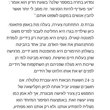
ומדוע בחרה במספר שלנו? בשעת הדיון הוא אומר :
“אני מעדיף להיות הסניגור. זה מסב לי יותר אושר
להבין אנשים במקום לשפוט אותם.”
גברת ס. התחתנה צעירה, בעלה מת באופן פתאומי.
כיוון שילדיה בגרו היא החליטה לעבור לפריס משם
למונטה קארלו. בקזינו היא מביטה רק בידיים, לומדת
מהתנהגותן את אופי האדם. ערב אחד בהביטה
בשולחן ההימורים היא מהופנטת מזוג ידיים, מרגישה
שהן בעלות חיים ואישיות. כשהיא מביטה למי הן
שייכות היא מגלה שפניהם הן השתקפות של הידיים.
לפנים יש את אותו הלהט של הידיים.
ב-24 השעות הבאות היא עוברת טלטלה. אנו
חושבים שצוויג יוביל אותה לכיוון הקלישאה של
המפגש בין צעיר לאישה מבוגרת, אך לא אמן כמו
צוויג יעשה זאת. באמצעות הסיפור המיוחד הוא
מצליח להפתיע אותנו. ולא רק אותנו הוא מפתיע,