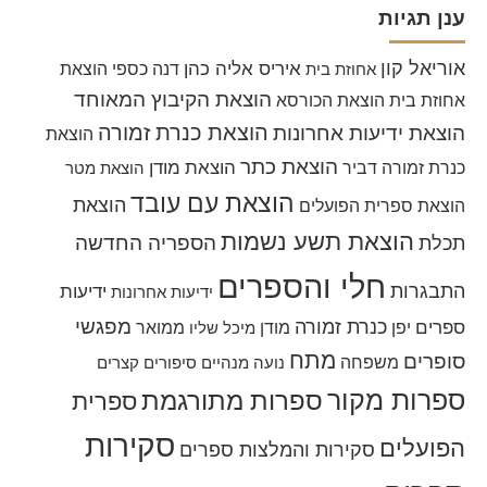
ענן תגיות
אוריאל קון
איריס אליה כהן
דנה כספי
הוצאת
אחוזת בית
הוצאת הקיבוץ המאוחד
אחוזת בית
הוצאת הכורסא
הוצאת כנרת זמורה
הוצאת ידיעות אחרונות
הוצאת
הוצאת כתר
הוצאת מודן
כנרת זמורה דביר
הוצאת מטר
הוצאת עם עובד
הוצאת
הוצאת ספרית הפועלים
הוצאת תשע נשמות
הספריה החדשה
תכלת
חלי והספרים
התבגרות
ידיעות
ידיעות אחרונות
מפגשי
כנרת זמורה
ספרים
יפן
מודן
ממואר
מיכל שליו
מתח
סופרים
משפחה
נועה מנהיים
סיפורים קצרים
ספרות מקור
ספרות מתורגמת
ספרית
סקירות
הפועלים
סקירות והמלצות ספרים