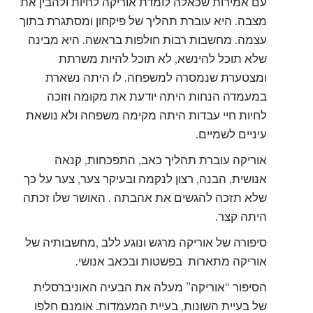
עם אמירות שכאלה לומדת אוריקה לחיות ולהבין את
מצבה. היא עוברת תהליך של פיקחון ומסתגרת בתוך
עצמה. מחשבות רבות חולפות בראשה. היא מבינה
שלא תוכל להינשא, לא תוכל להיות משרתת
ומצטערת שנמסרה למשפחה. לו היתה נשארת
במעמדה הנחות היתה יודעת את מקומה וזוכה
לחיות חיי עבדות היתה מקימה משפחה ולא נושאת
עיניים לשמיים.
אוריקה עוברת תהליך כאב, התפכחות, קנאה
אנושית, הבנה, רצון לנקמה ובעיקר צער, צער על כך
שלא תזכה להגשים את אהבתה . האושר שלו זכתה
היתה קצר.
סיפורה של אוריקה מרגש ונוגע ללב ,מחשבותיה של
אוריקה מתארות בפשטות ובכאב אנושי.
הסיפור “אוריקה” מעלה את הבעיה האוניברסלית
של בעיית השונות, בעיית המעמדות. אומנם חלפו