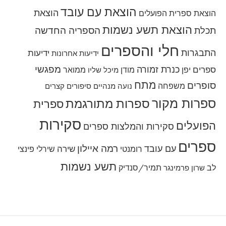
הוצאת עם עובד
הוצאת
הוצאת ספרית הפועלים
הוצאת תשע נשמות
הספריה החדשה
תכלת
חלי והספרים
התבגרות
ידיעות
ידיעות אחרונות
מפגשי
כנרת זמורה
ספרים
יפן
מודן
ממואר
מיכל שליו
מתח
סופרים
משפחה
נועה מנהיים
סיפורים קצרים
ספרות מקור
ספרות מתורגמת
ספרית
סקירות
הפועלים
סקירות והמלצות ספרים
ספרים
רמה איילון
עם עובד
שירה
רומנטי
שירלי פינצי
תשע נשמות
לב
תמיר/סנדיק
שרון פרמינגר