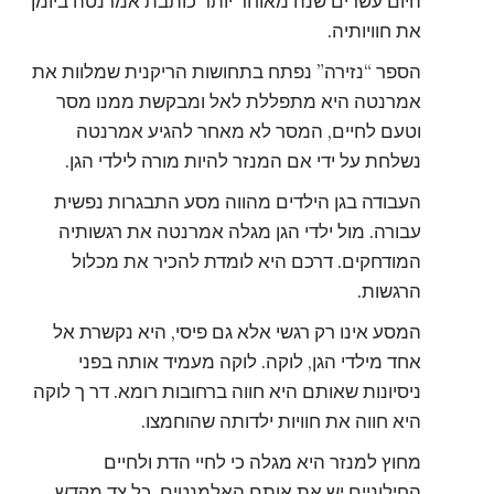
היום עשרים שנה מאוחר יותר כותבת אמרנטה ביומן
את חוויותיה.
הספר “נזירה” נפתח בתחושות הריקנית שמלוות את
אמרנטה היא מתפללת לאל ומבקשת ממנו מסר
וטעם לחיים, המסר לא מאחר להגיע אמרנטה
נשלחת על ידי אם המנזר להיות מורה לילדי הגן.
העבודה בגן הילדים מהווה מסע התבגרות נפשית
עבורה. מול ילדי הגן מגלה אמרנטה את רגשותיה
המודחקים. דרכם היא לומדת להכיר את מכלול
הרגשות.
המסע אינו רק רגשי אלא גם פיסי, היא נקשרת אל
אחד מילדי הגן, לוקה. לוקה מעמיד אותה בפני
ניסיונות שאותם היא חווה ברחובות רומא. דר ך לוקה
היא חווה את חוויות ילדותה שהוחמצו.
מחוץ למנזר היא מגלה כי לחיי הדת ולחיים
החילוניים יש את אותם האלמנטים, כל צד מקדש